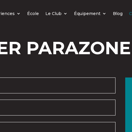
riences
École
Le Club
Équipement
Blog
C
ER PARAZONE