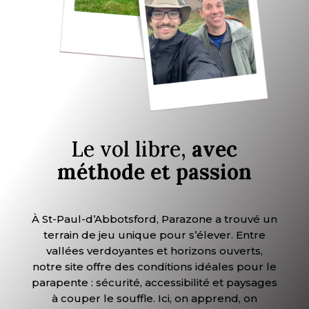
Le vol libre,
avec
méthode et passion
À St-Paul-d’Abbotsford, Parazone a trouvé un
terrain de jeu unique pour s’élever. Entre
vallées verdoyantes et horizons ouverts,
notre site offre des conditions idéales pour le
parapente : sécurité, accessibilité et paysages
à couper le souffle. Ici, on apprend, on